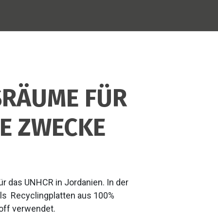
jekte
BOXS AG
Recoplast
UpBoards
Kont
RÄUME FÜR
E ZWECKE
für das UNHCR in Jordanien. In der
ls
Recyclingplatten aus 100%
ff verwendet.