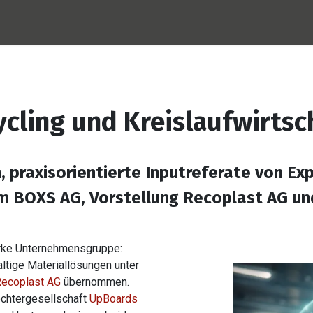
jekte
BOXS AG
Recoplast
UpBoards
Kont
cling und Kreislaufwirtsch
n, praxisorientierte Inputreferate von 
äum BOXS AG, Vorstellung Recoplast AG 
arke Unternehmensgruppe:
altige Materiallösungen unter
ecoplast AG
übernommen.
chtergesellschaft
UpBoards